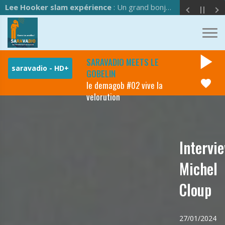
Lee Hooker slam expérience
: Un grand bonjour à l'équipe de Saravadio !
play_arrow
SARAVADIO MEETS LE
GOBELIN
favorite
le demagob #02 vive la
velorution
Intervi
Michel
Cloup
27/01/2024