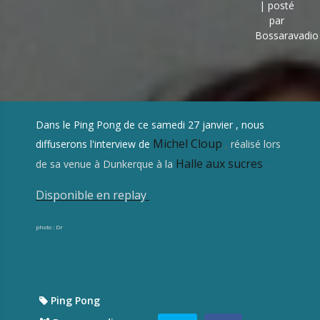
| posté
par
Bossaravadio
Dans le Ping Pong de ce samedi 27 janvier , nous
Michel Cloup
diffuserons l'interview de
,
réalisé lors
Halle aux sucres
de sa venue à Dunkerque à la
.
Disponible en replay
photo : Dr
Ping Pong