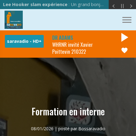
Lee Hooker slam expérience
: Un grand bonjour à l'équipe de Saravadio !
play_arrow
DR ADAMS
WHRNR invité Xavier
favorite
Poittevin 210322
Formation en interne
08/01/2026 | posté par Bossaravadio