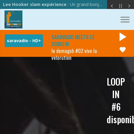
Lee Hooker slam expérience
: Un grand bonjour à l'équipe de Saravadio !
play_arrow
SARAVADIO MEETS LE
GOBELIN
favorite
le demagob #02 vive la
velorution
LOOP
IN
#6
disponi