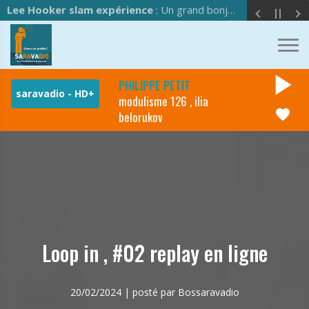
Lee Hooker slam expérience
: Un grand bonjour à l'équipe de Saravadio !
play_arrow
PHILIPPE PETIT
modulisme 126 , ilia
favorite
belorukov
Loop in , #02 replay en ligne
20/02/2024 | posté par Bossaravadio