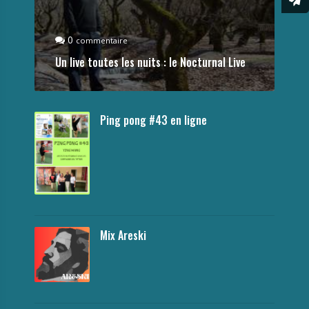
0
commentaire
Un live toutes les nuits : le Nocturnal Live
Ping pong #43 en ligne
Mix Areski