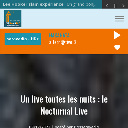
Lee Hooker slam expérience
: Un grand bonjour à l'équipe de Saravadio !
play_arrow
HAKAHATA
altern@tive 8
favorite
Un live toutes les nuits : le
Nocturnal Live
09/12/2023 | posté par Bossaravadio