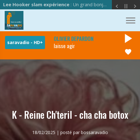
Lee Hooker slam expérience
: Un grand bonjour à l'équipe de Saravadio !
play_arrow
OLIVIER DEPARDON
laisse agir
favorite
K - Reine Ch'teril - cha cha botox
18/02/2025 | posté par bossaravadio