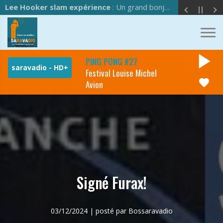
Lee Hooker slam expérience
: Un grand bonjour à l'équipe de Saravadio !
play_arrow
PING PONG #27
Festival Louise Michel
favorite
Avion
Signé Furax!
03/12/2024 | posté par Bossaravadio