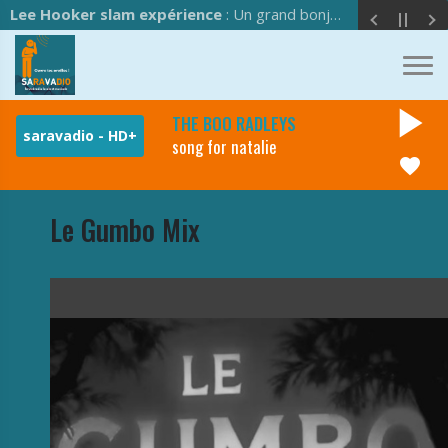
Lee Hooker slam expérience
: Un grand bonjour à l'équipe de Saravadio !
play_arrow
THE BOO RADLEYS
song for natalie
favorite
Le Gumbo Mix