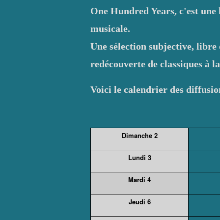
One Hundred Years, c'est une 
musicale.
Une sélection subjective, libre
redécouverte de classiques à l
Voici le calendrier des diffus
Dimanche 2
Lundi 3
Mardi 4
Jeudi 6