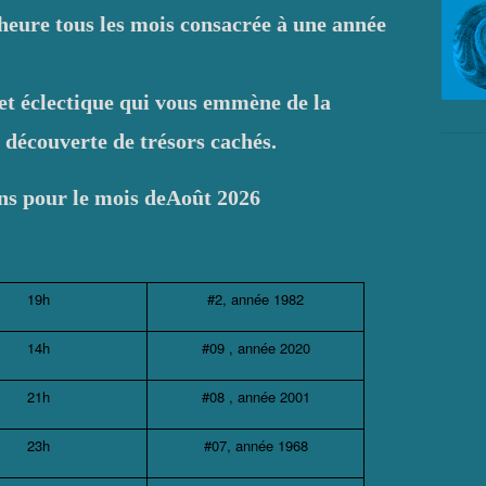
heure tous les mois consacrée à une année
 et éclectique qui vous emmène de la
a découverte de trésors cachés.
ions pour le mois deAoût 2026
19h
#2, année 1982
14h
#09 , année 2020
21h
#08 , année 2001
23h
#07, année 1968