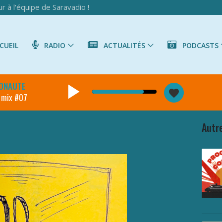
r à l'équipe de Saravadio !
UEIL
RADIO
ACTUALITÉS
PODCASTS
play_arrow
ONAUTE
favorite
 mix #07
Autr