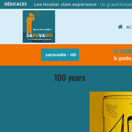
DÉDICACES
Lee Hooker slam expérience
: Un grand bonjou
ACC
LE COSM
le gumbo
100 years