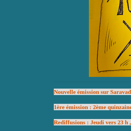
Nouvelle émission sur Saravad
1ère émission : 2ème quinzain
Rediffusions : Jeudi vers 23 h 