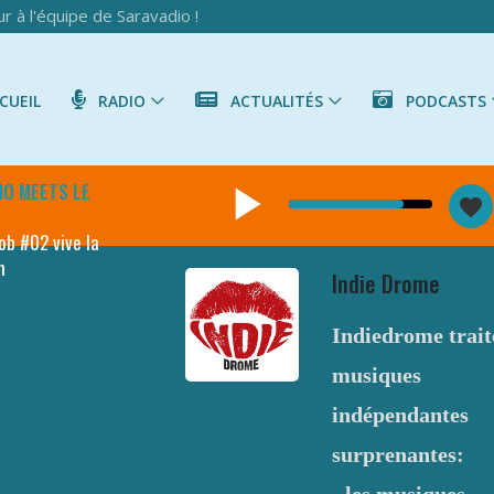
r à l'équipe de Saravadio !
UEIL
RADIO
ACTUALITÉS
PODCASTS
play_arrow
IO MEETS LE
favorite
ob #02 vive la
n
Indie Drome
Indiedrome trait
musiques
indépendantes
surprenantes: