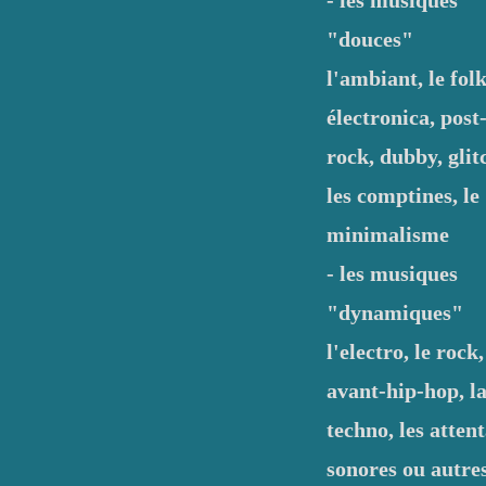
- les musiques
"douces"
l'ambiant, le folk
électronica, post
rock, dubby, glit
les comptines, le
minimalisme
- les musiques
"dynamiques"
l'electro, le rock,
avant-hip-hop, l
techno, les attent
sonores ou autre