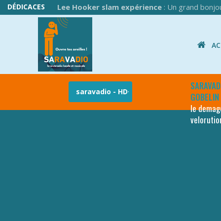
DÉDICACES
Lee Hooker slam expérience
: Un grand bonjou
ACC
SARAVAD
GOBELIN
le demag
velorutio