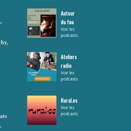
Autour
,
du feu
Voir les
-
podcasts
chy,
Ateliers
radio
Voir les
podcasts
Rural.es
a
Voir les
podcasts
ats
s