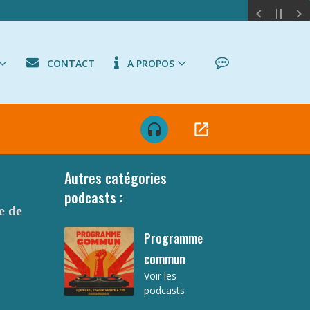
CONTACT
A PROPOS
open_in_new
headset
Autres catégories
podcasts :
e de
Programme
commun
Voir les
podcasts